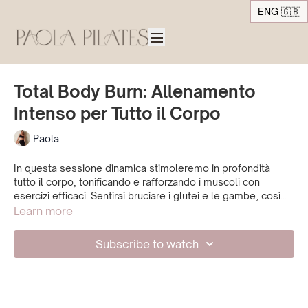
ENG 🇬🇧
Total Body Burn: Allenamento
Intenso per Tutto il Corpo
Paola
In questa sessione dinamica stimoleremo in profondità
tutto il corpo, tonificando e rafforzando i muscoli con
esercizi efficaci. Sentirai bruciare i glutei e le gambe, così
come gli addominali e le braccia. Alla fine, ti sentirai
Learn more
soddisfatta per aver lavorato intensamente in soli 30 minuti.
Subscribe to watch