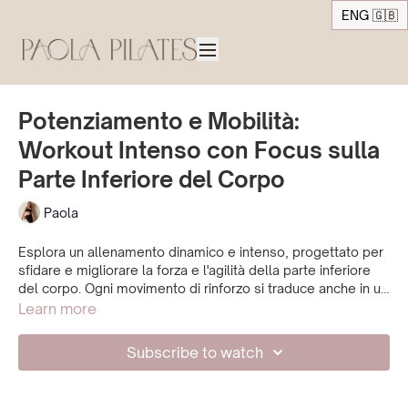
ENG 🇬🇧
Potenziamento e Mobilità:
Workout Intenso con Focus sulla
Parte Inferiore del Corpo
Paola
Esplora un allenamento dinamico e intenso, progettato per
sfidare e migliorare la forza e l'agilità della parte inferiore
del corpo. Ogni movimento di rinforzo si traduce anche in un
incremento della mobilità, con particolare attenzione alle
Learn more
anche. Arricchita con esercizi mirati al core, questa
sessione offre non solo potenziamento e mobilità, ma
Subscribe to watch
anche una tonificazione completa.