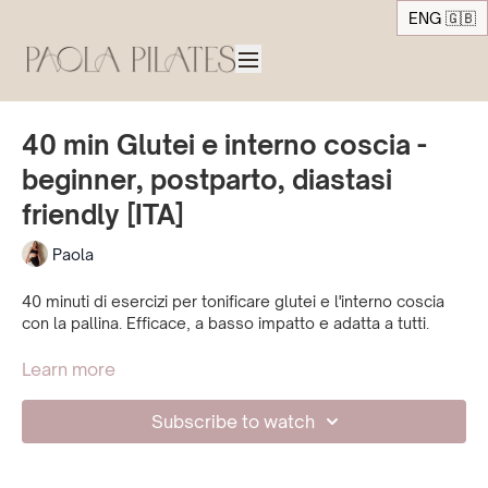
ENG 🇬🇧
40 min Glutei e interno coscia -
beginner, postparto, diastasi
friendly [ITA]
Paola
40 minuti di esercizi per tonificare glutei e l'interno coscia
con la pallina. Efficace, a basso impatto e adatta a tutti.
*Questa lezione è diastasi e postpartum friendly, ma è
Learn more
anche adatta al primo trimestre di gravidanza. In tutti e tre i
casi, prima di iniziare a praticare Pilates, è importante
Subscribe to watch
richiedere il parere del proprio dottore, in quanto
potrebbero esserci delle controindicazioni.