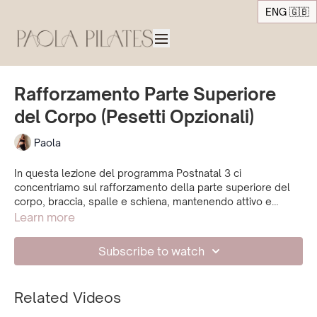
ENG 🇬🇧
Rafforzamento Parte Superiore
del Corpo (Pesetti Opzionali)
Paola
In questa lezione del programma Postnatal 3 ci
concentriamo sul rafforzamento della parte superiore del
corpo, braccia, spalle e schiena, mantenendo attivo e
stabile il core profondo. I movimenti restano a basso
Learn more
impatto, ma offrono maggiore intensità per aiutarti a sentirti
più forte e stabile nelle attività quotidiane. Puoi aggiungere
Subscribe to watch
pesetti leggeri per aumentare la sfida.
Related Videos