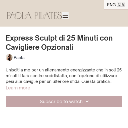
ENG 🇬🇧
Express Sculpt di 25 Minuti con
Cavigliere Opzionali
Paola
Unisciti a me per un allenamento energizzante che in soli 25
minuti ti farà sentire soddisfatta, con l'opzione di utilizzare
pesi alle caviglie per un ulteriore sfida. Questa pratica
tonifica e rafforza tutti i muscoli del corpo attraverso un flow
Learn more
continuo di movimenti, con transizioni creative da ripetere
da entrambi i lati. Concludendo con posizioni di
Subscribe to watch
rilassamento e stretching, uscirai sentendoti soddisfatta e
piena di energia.