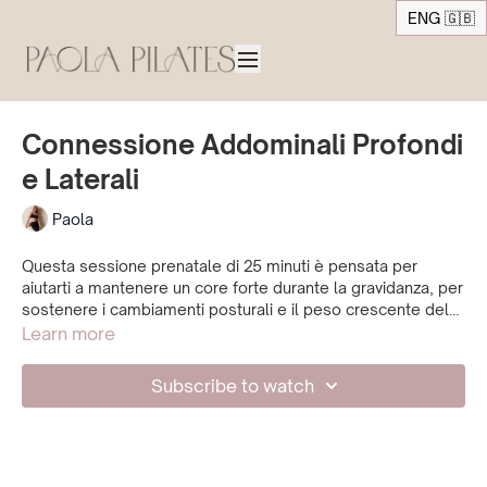
ENG 🇬🇧
Connessione Addominali Profondi
e Laterali
Paola
Questa sessione prenatale di 25 minuti è pensata per
aiutarti a mantenere un core forte durante la gravidanza, per
sostenere i cambiamenti posturali e il peso crescente del
pancione. Ci concentriamo sull'attivazione profonda degli
Learn more
addominali, rafforzandoli senza mettere troppa pressione
sulla parrete addominale frontale. "Abbraccerai la tua
Subscribe to watch
pancia" con i muscoli, mentre lavori sugli obliqui per la
stabilità, rafforzando al contempo spalle e parte superiore
del corpo. Un allenamento che ti aiuterà a rimanere forte e
connessa al tuo corpo durante la gravidanza.