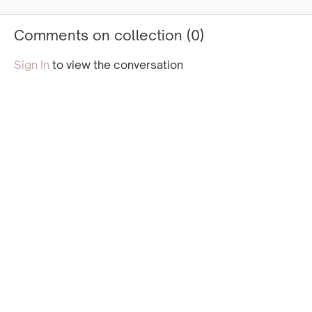
attivare il core, sfidare la
stabilità e portare più
Comments on collection (
0
)
consapevolezza.
Sign In
to view the conversation