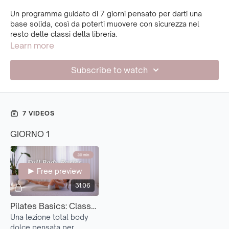
Un programma guidato di 7 giorni pensato per darti una
base solida, così da poterti muovere con sicurezza nel
resto delle classi della libreria.
Learn more
Le prime 5 classi introducono gli esercizi fondamentali di
matwork, partendo dalle basi e costruendo gradualmente
Subscribe to watch
fino ad arrivare a movimenti e sequenze più completi.
Imparerai a connetterti con il tuo corpo e il tuo respiro, ad
attivare i muscoli in modo consapevole e a muoverti con
intenzione.
7 VIDEOS
Le ultime 2 classi sono un’introduzione allo yogalates e alla
GIORNO 1
mini ball, per aiutarti a esplorare nuove sensazioni e modi di
muoverti.
Perfetto se stai iniziando, o se desideri ritrovare le basi in
Free preview
modo più lento e consapevole.
31:06
Pilates Basics: Classe Total Body (Foundations 1)
Una lezione total body
dolce pensata per