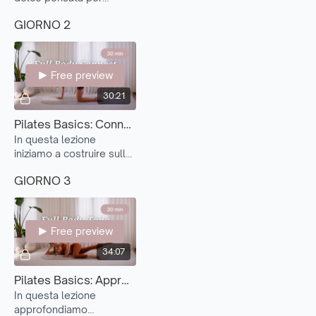
introdurre le basi del
GIORNO 2
Pilates.
Free preview
30:21
Pilates Basics: Connessione e Progressione (Foundations 2)
In questa lezione
iniziamo a costruire sulle
basi del Pilates,
GIORNO 3
aggiungendo piccole
progressioni a movimenti
già familiari.
Free preview
34:07
Pilates Basics: Approfondire e Sfidare (Foundations 3)
In questa lezione
approfondiamo