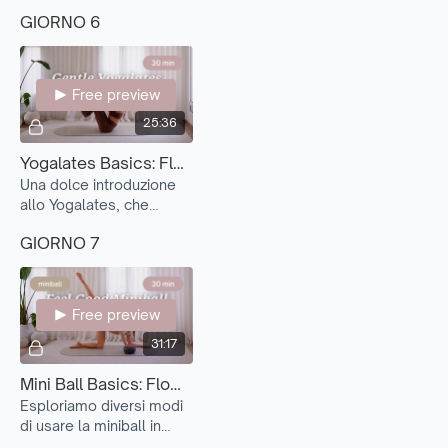
ciò che hai imparato fino
GIORNO 6
ad ora.
Free preview
25:36
Yogalates Basics: Flow Forza e Allungamento (Foundations 6)
Una dolce introduzione
allo Yogalates, che
unisce elementi di yoga
GIORNO 7
e Pilates in un flow fluido
e consapevole.
Free preview
31:17
Mini Ball Basics: Flow Total Body
Esploriamo diversi modi
di usare la miniball in
tutto il corpo — per