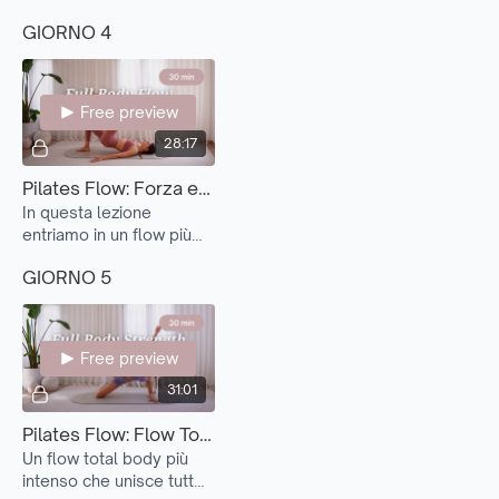
ulteriormente il lavoro
GIORNO 4
introducendo varianti più
impegnative e tenute più
lunghe.
Free preview
28:17
Pilates Flow: Forza e Stabilità (Foundations 4)
In questa lezione
entriamo in un flow più
dinamico, collegando gli
GIORNO 5
esercizi in sequenze più
fluide e continue.
Free preview
31:01
Pilates Flow: Flow Total Body (Foundations 5)
Un flow total body più
intenso che unisce tutto