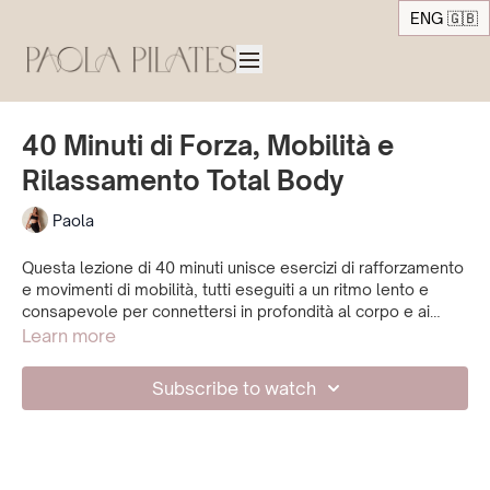
ENG 🇬🇧
40 Minuti di Forza, Mobilità e
Rilassamento Total Body
Paola
Questa lezione di 40 minuti unisce esercizi di rafforzamento
e movimenti di mobilità, tutti eseguiti a un ritmo lento e
consapevole per connettersi in profondità al corpo e ai
muscoli. Il risultato è una pratica equilibrata che sviluppa
Learn more
forza, migliora la mobilità e favorisce il rilassamento,
perfetta se vuoi allenarti restando però gentile con il tuo
Subscribe to watch
corpo e il tuo sistema nervoso.