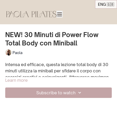
ENG 🇬🇧
NEW! 30 Minuti di Power Flow
Total Body con Miniball
Paola
Intensa ed efficace, questa lezione total body di 30
minuti utilizza la miniball per sfidare il corpo con
esercizi creativi e coinvolgenti. Attraverso movimenti
Learn more
lenti e consapevoli, rafforzerai e tonificherai tutto il
corpo, sentendo un burn profondo e soddisfacente.
Subscribe to watch
Preparati a concludere la pratica sentendoti forte,
piena di energia e soddisfatta.