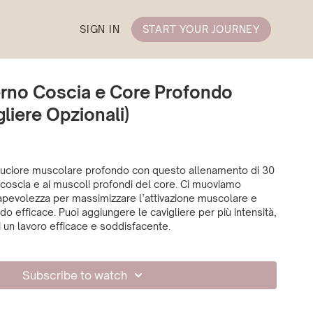
SIGN IN
START YOUR JOURNEY
erno Coscia e Core Profondo
liere Opzionali)
bruciore muscolare profondo con questo allenamento di 30
o coscia e ai muscoli profondi del core. Ci muoviamo
pevolezza per massimizzare l’attivazione muscolare e
odo efficace. Puoi aggiungere le cavigliere per più intensità,
ma anche senza sentirai un lavoro efficace e soddisfacente.
Subscribe to watch