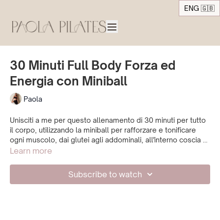
ENG 🇬🇧
30 Minuti Full Body Forza ed
Energia con Miniball
Paola
Unisciti a me per questo allenamento di 30 minuti per tutto
il corpo, utilizzando la miniball per rafforzare e tonificare
ogni muscolo, dai glutei agli addominali, all'interno coscia e
ai muscoli della parte superiore. Una lezione potente che
Learn more
energizza il corpo, lasciando anche spazio per riposare,
respirare e allungare. Alla fine ti sentirai forte, equilibrata e
Subscribe to watch
rigenerata.