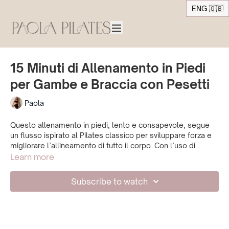
ENG 🇬🇧
15 Minuti di Allenamento in Piedi
per Gambe e Braccia con Pesetti
Paola
Questo allenamento in piedi, lento e consapevole, segue
un flusso ispirato al Pilates classico per sviluppare forza e
migliorare l’allineamento di tutto il corpo. Con l’uso di
pesetti leggeri, attiviamo dolcemente gambe e braccia
Learn more
rimanendo connessi a postura, controllo e respiro. Iniziamo
in modo morbido e costruiamo gradualmente la forza
Subscribe to watch
dall’interno attraverso movimenti precisi e controllati. Una
lezione breve ma efficace per sentirti forte, equilibrata e
centrata.