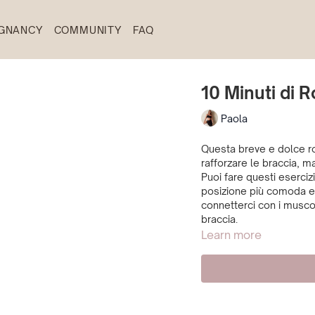
GNANCY
COMMUNITY
FAQ
10 Minuti di R
Paola
Questa breve e dolce ro
rafforzare le braccia, 
Puoi fare questi eserciz
posizione più comoda e
connetterci con i musc
braccia.
Learn more